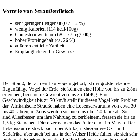
Vorteile von Straußenfleisch
sehr geringer Fettgehalt (0,7 – 2 %)
wenig Kalorien (114 kcal/100g)
Cholesterinwerte um 68 – 77 mg/100g
hoher Proteingehalt (ca. 26 %)
außerordentliche Zartheit
Empfänglichkeit für Gewürze
Der Strauß, der zu den Laufvögeln gehört, ist der größte lebende
flugunfähige Vogel der Erde, sie können eine Höhe von bis zu 2,8m
erreichen, bei einem Gewicht von bis zu 160Kg. Eine
Geschwindigkeit bis zu 70 km/h stellt für diesen Vogel kein Problem
dar. Afrikanische Strauße haben eine Lebenserwartung von etwa 30
bis 40 Jahren; in Zoos werden sie auch bis über 50 Jahre alt. Sie
sind Allesfresser, um ihre Nahrung zu zerkleinern, fressen sie bis zu
1,5 kg Steinchen. Diese zermalmen das Futter dann im Magen. Der
Lebensraum erstreckt sich über Afrika, insbesondere Ost- und
Südafrika, aber auch bei uns in der Welser Heide fühlen sie sich sehr
wohl und genießen gerne den Tag bei heißen Temperaturen mit