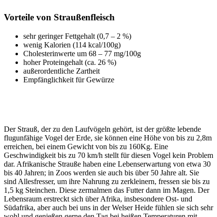
Vorteile von Straußenfleisch
sehr geringer Fettgehalt (0,7 – 2 %)
wenig Kalorien (114 kcal/100g)
Cholesterinwerte um 68 – 77 mg/100g
hoher Proteingehalt (ca. 26 %)
außerordentliche Zartheit
Empfänglichkeit für Gewürze
Der Strauß, der zu den Laufvögeln gehört, ist der größte lebende
flugunfähige Vogel der Erde, sie können eine Höhe von bis zu 2,8m
erreichen, bei einem Gewicht von bis zu 160Kg. Eine
Geschwindigkeit bis zu 70 km/h stellt für diesen Vogel kein Problem
dar. Afrikanische Strauße haben eine Lebenserwartung von etwa 30
bis 40 Jahren; in Zoos werden sie auch bis über 50 Jahre alt. Sie
sind Allesfresser, um ihre Nahrung zu zerkleinern, fressen sie bis zu
1,5 kg Steinchen. Diese zermalmen das Futter dann im Magen. Der
Lebensraum erstreckt sich über Afrika, insbesondere Ost- und
Südafrika, aber auch bei uns in der Welser Heide fühlen sie sich sehr
wohl und genießen gerne den Tag bei heißen Temperaturen mit