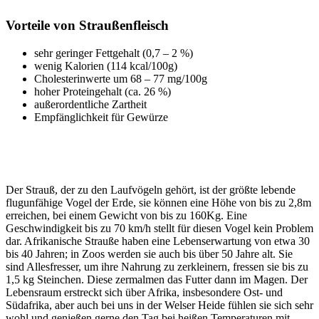
Vorteile von Straußenfleisch
sehr geringer Fettgehalt (0,7 – 2 %)
wenig Kalorien (114 kcal/100g)
Cholesterinwerte um 68 – 77 mg/100g
hoher Proteingehalt (ca. 26 %)
außerordentliche Zartheit
Empfänglichkeit für Gewürze
Der Strauß, der zu den Laufvögeln gehört, ist der größte lebende
flugunfähige Vogel der Erde, sie können eine Höhe von bis zu 2,8m
erreichen, bei einem Gewicht von bis zu 160Kg. Eine
Geschwindigkeit bis zu 70 km/h stellt für diesen Vogel kein Problem
dar. Afrikanische Strauße haben eine Lebenserwartung von etwa 30
bis 40 Jahren; in Zoos werden sie auch bis über 50 Jahre alt. Sie
sind Allesfresser, um ihre Nahrung zu zerkleinern, fressen sie bis zu
1,5 kg Steinchen. Diese zermalmen das Futter dann im Magen. Der
Lebensraum erstreckt sich über Afrika, insbesondere Ost- und
Südafrika, aber auch bei uns in der Welser Heide fühlen sie sich sehr
wohl und genießen gerne den Tag bei heißen Temperaturen mit