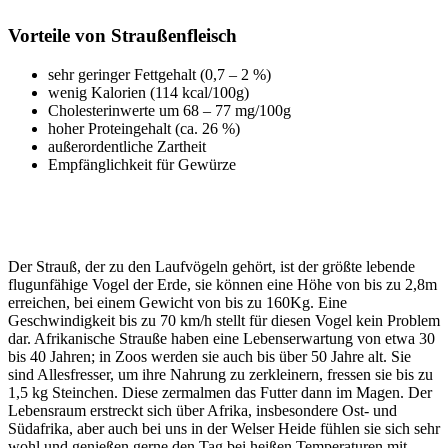
Vorteile von Straußenfleisch
sehr geringer Fettgehalt (0,7 – 2 %)
wenig Kalorien (114 kcal/100g)
Cholesterinwerte um 68 – 77 mg/100g
hoher Proteingehalt (ca. 26 %)
außerordentliche Zartheit
Empfänglichkeit für Gewürze
Der Strauß, der zu den Laufvögeln gehört, ist der größte lebende
flugunfähige Vogel der Erde, sie können eine Höhe von bis zu 2,8m
erreichen, bei einem Gewicht von bis zu 160Kg. Eine
Geschwindigkeit bis zu 70 km/h stellt für diesen Vogel kein Problem
dar. Afrikanische Strauße haben eine Lebenserwartung von etwa 30
bis 40 Jahren; in Zoos werden sie auch bis über 50 Jahre alt. Sie
sind Allesfresser, um ihre Nahrung zu zerkleinern, fressen sie bis zu
1,5 kg Steinchen. Diese zermalmen das Futter dann im Magen. Der
Lebensraum erstreckt sich über Afrika, insbesondere Ost- und
Südafrika, aber auch bei uns in der Welser Heide fühlen sie sich sehr
wohl und genießen gerne den Tag bei heißen Temperaturen mit