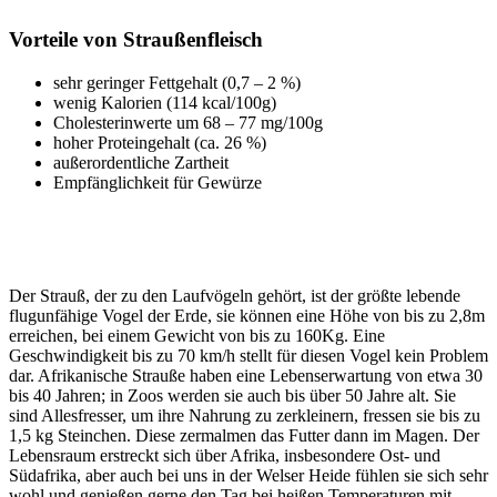
Vorteile von Straußenfleisch
sehr geringer Fettgehalt (0,7 – 2 %)
wenig Kalorien (114 kcal/100g)
Cholesterinwerte um 68 – 77 mg/100g
hoher Proteingehalt (ca. 26 %)
außerordentliche Zartheit
Empfänglichkeit für Gewürze
Der Strauß, der zu den Laufvögeln gehört, ist der größte lebende
flugunfähige Vogel der Erde, sie können eine Höhe von bis zu 2,8m
erreichen, bei einem Gewicht von bis zu 160Kg. Eine
Geschwindigkeit bis zu 70 km/h stellt für diesen Vogel kein Problem
dar. Afrikanische Strauße haben eine Lebenserwartung von etwa 30
bis 40 Jahren; in Zoos werden sie auch bis über 50 Jahre alt. Sie
sind Allesfresser, um ihre Nahrung zu zerkleinern, fressen sie bis zu
1,5 kg Steinchen. Diese zermalmen das Futter dann im Magen. Der
Lebensraum erstreckt sich über Afrika, insbesondere Ost- und
Südafrika, aber auch bei uns in der Welser Heide fühlen sie sich sehr
wohl und genießen gerne den Tag bei heißen Temperaturen mit