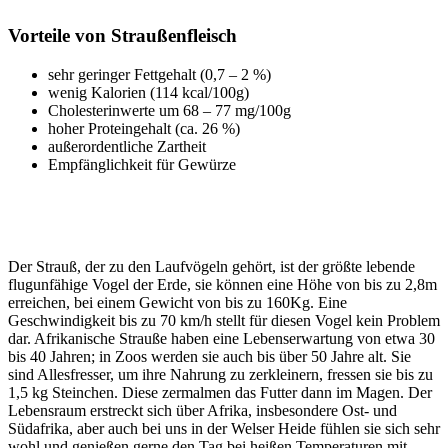
Vorteile von Straußenfleisch
sehr geringer Fettgehalt (0,7 – 2 %)
wenig Kalorien (114 kcal/100g)
Cholesterinwerte um 68 – 77 mg/100g
hoher Proteingehalt (ca. 26 %)
außerordentliche Zartheit
Empfänglichkeit für Gewürze
Der Strauß, der zu den Laufvögeln gehört, ist der größte lebende
flugunfähige Vogel der Erde, sie können eine Höhe von bis zu 2,8m
erreichen, bei einem Gewicht von bis zu 160Kg. Eine
Geschwindigkeit bis zu 70 km/h stellt für diesen Vogel kein Problem
dar. Afrikanische Strauße haben eine Lebenserwartung von etwa 30
bis 40 Jahren; in Zoos werden sie auch bis über 50 Jahre alt. Sie
sind Allesfresser, um ihre Nahrung zu zerkleinern, fressen sie bis zu
1,5 kg Steinchen. Diese zermalmen das Futter dann im Magen. Der
Lebensraum erstreckt sich über Afrika, insbesondere Ost- und
Südafrika, aber auch bei uns in der Welser Heide fühlen sie sich sehr
wohl und genießen gerne den Tag bei heißen Temperaturen mit