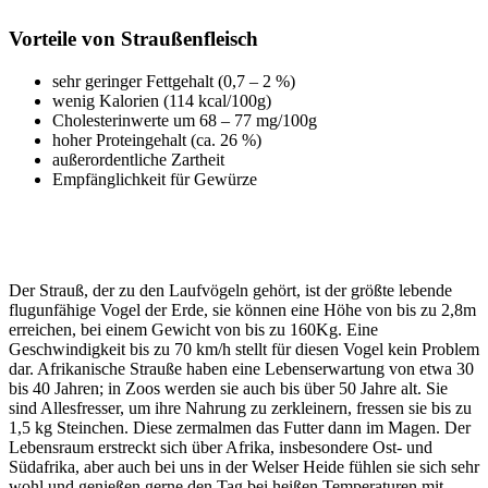
Vorteile von Straußenfleisch
sehr geringer Fettgehalt (0,7 – 2 %)
wenig Kalorien (114 kcal/100g)
Cholesterinwerte um 68 – 77 mg/100g
hoher Proteingehalt (ca. 26 %)
außerordentliche Zartheit
Empfänglichkeit für Gewürze
Der Strauß, der zu den Laufvögeln gehört, ist der größte lebende
flugunfähige Vogel der Erde, sie können eine Höhe von bis zu 2,8m
erreichen, bei einem Gewicht von bis zu 160Kg. Eine
Geschwindigkeit bis zu 70 km/h stellt für diesen Vogel kein Problem
dar. Afrikanische Strauße haben eine Lebenserwartung von etwa 30
bis 40 Jahren; in Zoos werden sie auch bis über 50 Jahre alt. Sie
sind Allesfresser, um ihre Nahrung zu zerkleinern, fressen sie bis zu
1,5 kg Steinchen. Diese zermalmen das Futter dann im Magen. Der
Lebensraum erstreckt sich über Afrika, insbesondere Ost- und
Südafrika, aber auch bei uns in der Welser Heide fühlen sie sich sehr
wohl und genießen gerne den Tag bei heißen Temperaturen mit