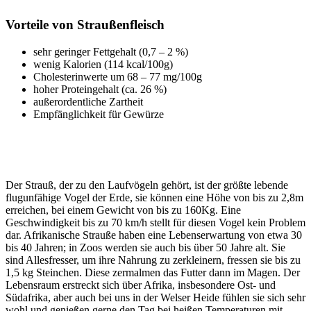
Vorteile von Straußenfleisch
sehr geringer Fettgehalt (0,7 – 2 %)
wenig Kalorien (114 kcal/100g)
Cholesterinwerte um 68 – 77 mg/100g
hoher Proteingehalt (ca. 26 %)
außerordentliche Zartheit
Empfänglichkeit für Gewürze
Der Strauß, der zu den Laufvögeln gehört, ist der größte lebende
flugunfähige Vogel der Erde, sie können eine Höhe von bis zu 2,8m
erreichen, bei einem Gewicht von bis zu 160Kg. Eine
Geschwindigkeit bis zu 70 km/h stellt für diesen Vogel kein Problem
dar. Afrikanische Strauße haben eine Lebenserwartung von etwa 30
bis 40 Jahren; in Zoos werden sie auch bis über 50 Jahre alt. Sie
sind Allesfresser, um ihre Nahrung zu zerkleinern, fressen sie bis zu
1,5 kg Steinchen. Diese zermalmen das Futter dann im Magen. Der
Lebensraum erstreckt sich über Afrika, insbesondere Ost- und
Südafrika, aber auch bei uns in der Welser Heide fühlen sie sich sehr
wohl und genießen gerne den Tag bei heißen Temperaturen mit