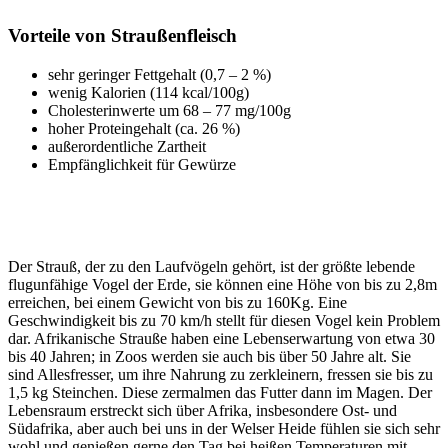
Vorteile von Straußenfleisch
sehr geringer Fettgehalt (0,7 – 2 %)
wenig Kalorien (114 kcal/100g)
Cholesterinwerte um 68 – 77 mg/100g
hoher Proteingehalt (ca. 26 %)
außerordentliche Zartheit
Empfänglichkeit für Gewürze
Der Strauß, der zu den Laufvögeln gehört, ist der größte lebende
flugunfähige Vogel der Erde, sie können eine Höhe von bis zu 2,8m
erreichen, bei einem Gewicht von bis zu 160Kg. Eine
Geschwindigkeit bis zu 70 km/h stellt für diesen Vogel kein Problem
dar. Afrikanische Strauße haben eine Lebenserwartung von etwa 30
bis 40 Jahren; in Zoos werden sie auch bis über 50 Jahre alt. Sie
sind Allesfresser, um ihre Nahrung zu zerkleinern, fressen sie bis zu
1,5 kg Steinchen. Diese zermalmen das Futter dann im Magen. Der
Lebensraum erstreckt sich über Afrika, insbesondere Ost- und
Südafrika, aber auch bei uns in der Welser Heide fühlen sie sich sehr
wohl und genießen gerne den Tag bei heißen Temperaturen mit