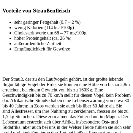
Vorteile von Straußenfleisch
sehr geringer Fettgehalt (0,7 – 2 %)
wenig Kalorien (114 kcal/100g)
Cholesterinwerte um 68 – 77 mg/100g
hoher Proteingehalt (ca. 26 %)
außerordentliche Zartheit
Empfänglichkeit für Gewürze
Der Strauß, der zu den Laufvögeln gehört, ist der größte lebende
flugunfähige Vogel der Erde, sie können eine Höhe von bis zu 2,8m
erreichen, bei einem Gewicht von bis zu 160Kg. Eine
Geschwindigkeit bis zu 70 km/h stellt für diesen Vogel kein Problem
dar. Afrikanische Strauße haben eine Lebenserwartung von etwa 30
bis 40 Jahren; in Zoos werden sie auch bis über 50 Jahre alt. Sie
sind Allesfresser, um ihre Nahrung zu zerkleinern, fressen sie bis zu
1,5 kg Steinchen. Diese zermalmen das Futter dann im Magen. Der
Lebensraum erstreckt sich über Afrika, insbesondere Ost- und
Südafrika, aber auch bei uns in der Welser Heide fühlen sie sich sehr
wohl und genießen gerne den Tag bei heißen Temperaturen mit