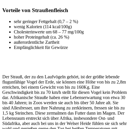
Vorteile von Straußenfleisch
sehr geringer Fettgehalt (0,7 – 2 %)
wenig Kalorien (114 kcal/100g)
Cholesterinwerte um 68 – 77 mg/100g
hoher Proteingehalt (ca. 26 %)
außerordentliche Zartheit
Empfänglichkeit für Gewürze
Der Strauß, der zu den Laufvögeln gehört, ist der größte lebende
flugunfähige Vogel der Erde, sie können eine Höhe von bis zu 2,8m
erreichen, bei einem Gewicht von bis zu 160Kg. Eine
Geschwindigkeit bis zu 70 km/h stellt für diesen Vogel kein Problem
dar. Afrikanische Strauße haben eine Lebenserwartung von etwa 30
bis 40 Jahren; in Zoos werden sie auch bis über 50 Jahre alt. Sie
sind Allesfresser, um ihre Nahrung zu zerkleinern, fressen sie bis zu
1,5 kg Steinchen. Diese zermalmen das Futter dann im Magen. Der
Lebensraum erstreckt sich über Afrika, insbesondere Ost- und
Südafrika, aber auch bei uns in der Welser Heide fühlen sie sich sehr
wohl und genießen gerne den Tag bei heißen Temperaturen mit