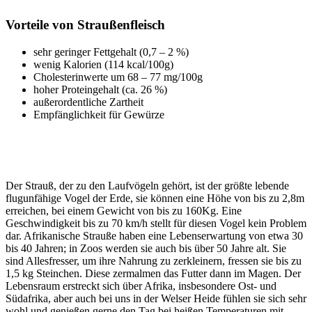
Vorteile von Straußenfleisch
sehr geringer Fettgehalt (0,7 – 2 %)
wenig Kalorien (114 kcal/100g)
Cholesterinwerte um 68 – 77 mg/100g
hoher Proteingehalt (ca. 26 %)
außerordentliche Zartheit
Empfänglichkeit für Gewürze
Der Strauß, der zu den Laufvögeln gehört, ist der größte lebende
flugunfähige Vogel der Erde, sie können eine Höhe von bis zu 2,8m
erreichen, bei einem Gewicht von bis zu 160Kg. Eine
Geschwindigkeit bis zu 70 km/h stellt für diesen Vogel kein Problem
dar. Afrikanische Strauße haben eine Lebenserwartung von etwa 30
bis 40 Jahren; in Zoos werden sie auch bis über 50 Jahre alt. Sie
sind Allesfresser, um ihre Nahrung zu zerkleinern, fressen sie bis zu
1,5 kg Steinchen. Diese zermalmen das Futter dann im Magen. Der
Lebensraum erstreckt sich über Afrika, insbesondere Ost- und
Südafrika, aber auch bei uns in der Welser Heide fühlen sie sich sehr
wohl und genießen gerne den Tag bei heißen Temperaturen mit