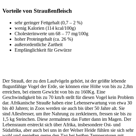
Vorteile von Straußenfleisch
sehr geringer Fettgehalt (0,7 – 2 %)
wenig Kalorien (114 kcal/100g)
Cholesterinwerte um 68 – 77 mg/100g
hoher Proteingehalt (ca. 26 %)
außerordentliche Zartheit
Empfänglichkeit für Gewürze
Der Strauß, der zu den Laufvögeln gehört, ist der größte lebende
flugunfähige Vogel der Erde, sie können eine Höhe von bis zu 2,8m
erreichen, bei einem Gewicht von bis zu 160Kg. Eine
Geschwindigkeit bis zu 70 km/h stellt für diesen Vogel kein Problem
dar. Afrikanische Strauße haben eine Lebenserwartung von etwa 30
bis 40 Jahren; in Zoos werden sie auch bis über 50 Jahre alt. Sie
sind Allesfresser, um ihre Nahrung zu zerkleinern, fressen sie bis zu
1,5 kg Steinchen. Diese zermalmen das Futter dann im Magen. Der
Lebensraum erstreckt sich über Afrika, insbesondere Ost- und
Südafrika, aber auch bei uns in der Welser Heide fühlen sie sich sehr
wohl und genießen gerne den Tag bei heißen Temperaturen mit