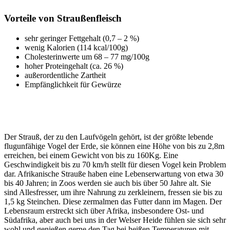
Vorteile von Straußenfleisch
sehr geringer Fettgehalt (0,7 – 2 %)
wenig Kalorien (114 kcal/100g)
Cholesterinwerte um 68 – 77 mg/100g
hoher Proteingehalt (ca. 26 %)
außerordentliche Zartheit
Empfänglichkeit für Gewürze
Der Strauß, der zu den Laufvögeln gehört, ist der größte lebende
flugunfähige Vogel der Erde, sie können eine Höhe von bis zu 2,8m
erreichen, bei einem Gewicht von bis zu 160Kg. Eine
Geschwindigkeit bis zu 70 km/h stellt für diesen Vogel kein Problem
dar. Afrikanische Strauße haben eine Lebenserwartung von etwa 30
bis 40 Jahren; in Zoos werden sie auch bis über 50 Jahre alt. Sie
sind Allesfresser, um ihre Nahrung zu zerkleinern, fressen sie bis zu
1,5 kg Steinchen. Diese zermalmen das Futter dann im Magen. Der
Lebensraum erstreckt sich über Afrika, insbesondere Ost- und
Südafrika, aber auch bei uns in der Welser Heide fühlen sie sich sehr
wohl und genießen gerne den Tag bei heißen Temperaturen mit