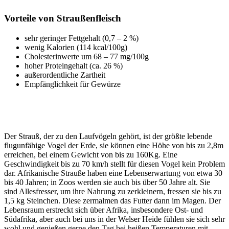
Vorteile von Straußenfleisch
sehr geringer Fettgehalt (0,7 – 2 %)
wenig Kalorien (114 kcal/100g)
Cholesterinwerte um 68 – 77 mg/100g
hoher Proteingehalt (ca. 26 %)
außerordentliche Zartheit
Empfänglichkeit für Gewürze
Der Strauß, der zu den Laufvögeln gehört, ist der größte lebende
flugunfähige Vogel der Erde, sie können eine Höhe von bis zu 2,8m
erreichen, bei einem Gewicht von bis zu 160Kg. Eine
Geschwindigkeit bis zu 70 km/h stellt für diesen Vogel kein Problem
dar. Afrikanische Strauße haben eine Lebenserwartung von etwa 30
bis 40 Jahren; in Zoos werden sie auch bis über 50 Jahre alt. Sie
sind Allesfresser, um ihre Nahrung zu zerkleinern, fressen sie bis zu
1,5 kg Steinchen. Diese zermalmen das Futter dann im Magen. Der
Lebensraum erstreckt sich über Afrika, insbesondere Ost- und
Südafrika, aber auch bei uns in der Welser Heide fühlen sie sich sehr
wohl und genießen gerne den Tag bei heißen Temperaturen mit