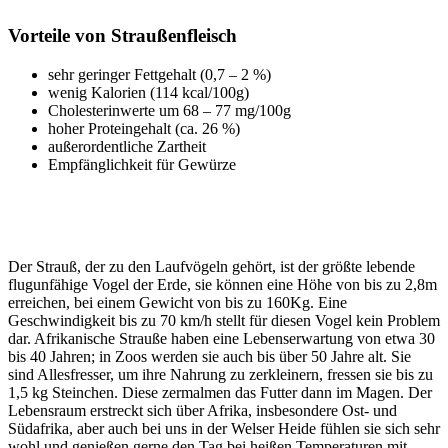
Vorteile von Straußenfleisch
sehr geringer Fettgehalt (0,7 – 2 %)
wenig Kalorien (114 kcal/100g)
Cholesterinwerte um 68 – 77 mg/100g
hoher Proteingehalt (ca. 26 %)
außerordentliche Zartheit
Empfänglichkeit für Gewürze
Der Strauß, der zu den Laufvögeln gehört, ist der größte lebende
flugunfähige Vogel der Erde, sie können eine Höhe von bis zu 2,8m
erreichen, bei einem Gewicht von bis zu 160Kg. Eine
Geschwindigkeit bis zu 70 km/h stellt für diesen Vogel kein Problem
dar. Afrikanische Strauße haben eine Lebenserwartung von etwa 30
bis 40 Jahren; in Zoos werden sie auch bis über 50 Jahre alt. Sie
sind Allesfresser, um ihre Nahrung zu zerkleinern, fressen sie bis zu
1,5 kg Steinchen. Diese zermalmen das Futter dann im Magen. Der
Lebensraum erstreckt sich über Afrika, insbesondere Ost- und
Südafrika, aber auch bei uns in der Welser Heide fühlen sie sich sehr
wohl und genießen gerne den Tag bei heißen Temperaturen mit